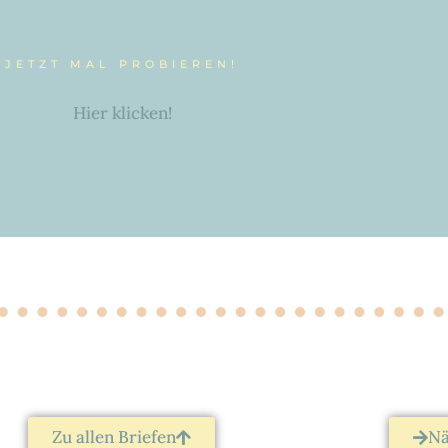
Was fühlst du?
einatmen – halten – ausatmen – halten
JETZT MAL PROBIEREN!
_______________
Hier klicken!
4 x 4 x 4 x 4
Zu allen Briefen
Nä