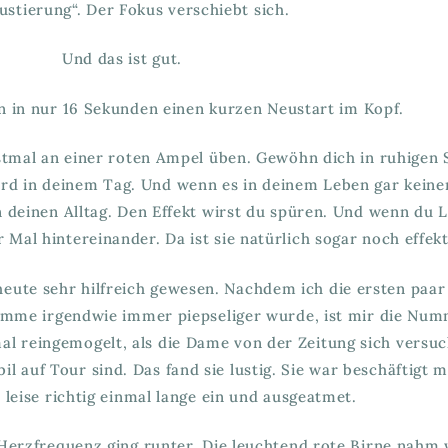
justierung“. Der Fokus verschiebt sich.
Und das ist gut.
n in nur 16 Sekunden einen kurzen Neustart im Kopf.
rstmal an einer roten Ampel üben. Gewöhn dich in ruhigen 
rd in deinem Tag. Und wenn es in deinem Leben gar keinen
n deinen Alltag. Den Effekt wirst du spüren. Und wenn du 
Mal hintereinander. Da ist sie natürlich sogar noch effekt
 heute sehr hilfreich gewesen. Nachdem ich die ersten paa
imme irgendwie immer piepseliger wurde, ist mir die Nu
mal reingemogelt, als die Dame von der Zeitung sich versuc
auf Tour sind. Das fand sie lustig. Sie war beschäftigt m
 leise richtig einmal lange ein und ausgeatmet.
 Herzfrequenz ging runter. Die leuchtend rote Birne nahm