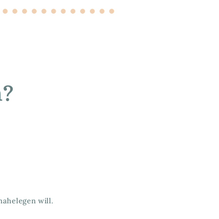
h?
nahelegen will.