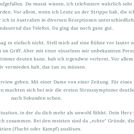
aufgefallen. Du musst wissen, ich telefoniere wahrlich seh
den. Vor allem, wenn ich Leute an der Strippe hab, die ic
er ich in Australien in diversen Rezeptionen unterschiedlic
 andauernd das Telefon. Da ging das noch ganz gut.
mag es einfach nicht. Stell mich auf eine Bühne vor laute
h im Griff. Aber mit einer einzelnen mir unbekannten Pers
timme deuten kann, hab ich irgendwie verlernt. Vor allem 
tiv vermieden hab, das tun zu müssen.
terview geben. Mit einer Dame von einer Zeitung. Für ein
n machten sich bei mir die ersten Stresssymptome deutlic
nach Sekunden schon.
ituation, in der du dich mehr als unwohl fühlst. Dein Herz
ch zusammen. Bei den meisten sind da „echte“ Gründe, die 
ktion (Flucht oder Kampf) auslösen.