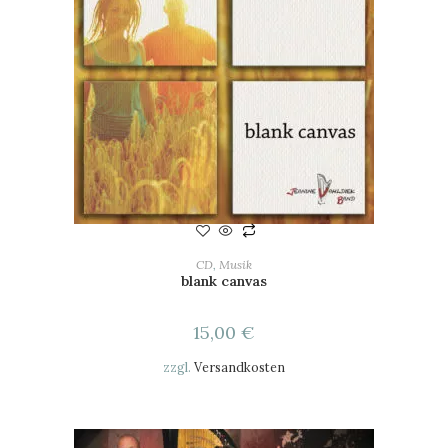
IN DEN WARENKORB
CD
,
Musik
blank canvas
15,00
€
zzgl.
Versandkosten