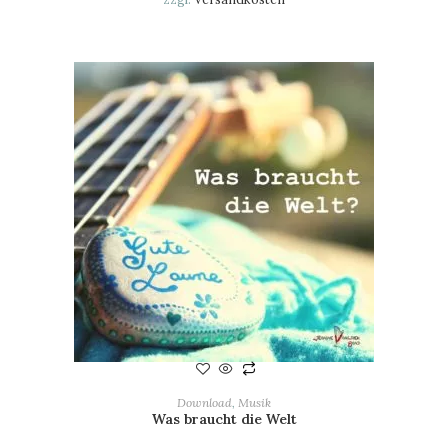
IN DEN WARENKORB
Download
,
Musik
Was braucht die Welt