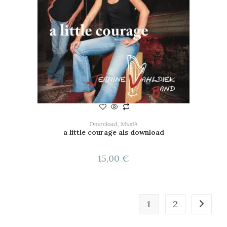
IN DEN WARENKORB
Download
,
Musik
a little courage als download
15,00
€
1
2