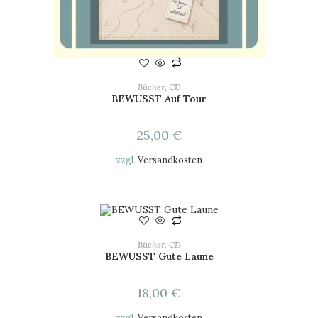
IN DEN WARENKORB
Bücher
,
CD
BEWUSST Auf Tour
25,00
€
zzgl.
Versandkosten
IN DEN WARENKORB
Bücher
,
CD
BEWUSST Gute Laune
18,00
€
zzgl.
Versandkosten