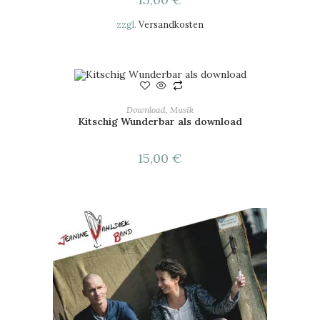
zzgl.
Versandkosten
IN DEN WARENKORB
Download
,
Musik
Kitschig Wunderbar als download
15,00
€