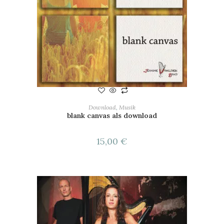
IN DEN WARENKORB
Download
,
Musik
blank canvas als download
15,00
€