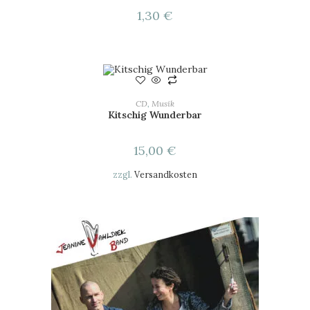
1,30
€
IN DEN WARENKORB
CD
,
Musik
Kitschig Wunderbar
15,00
€
zzgl.
Versandkosten