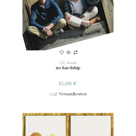
IN DEN WARENKORB
CD
,
Musik
no hardship
15,00
€
zzgl.
Versandkosten