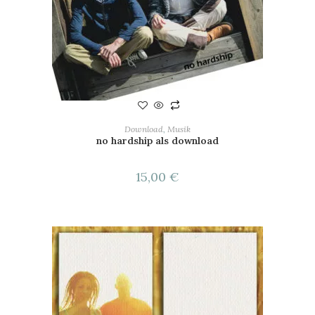
IN DEN WARENKORB
Download
,
Musik
no hardship als download
15,00
€